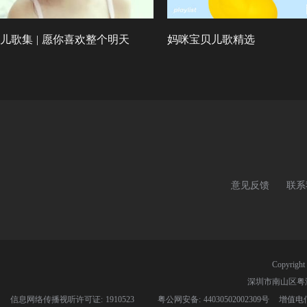
儿歌集 | 愿你喜欢整个明天
妈咪宝贝儿歌精选
意见反馈
联系
Copyri
深圳市南山区粤
信息网络传播视听许可证: 1910523
粤公网安备: 44030502002309号
增值电信业