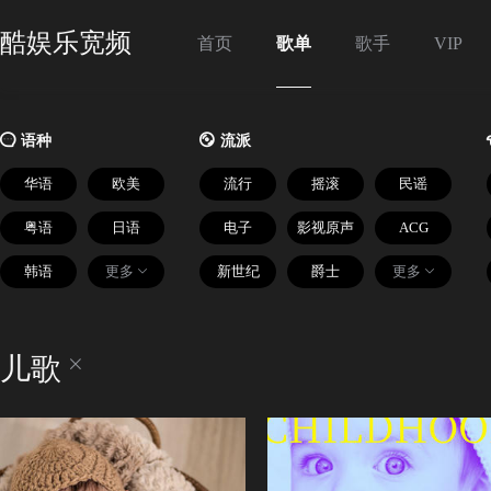
酷娱乐宽频
首页
歌单
歌手
VIP

语种

流派
华语
欧美
流行
摇滚
民谣
粤语
日语
电子
影视原声
ACG
韩语
更多
新世纪
爵士
更多
儿歌
