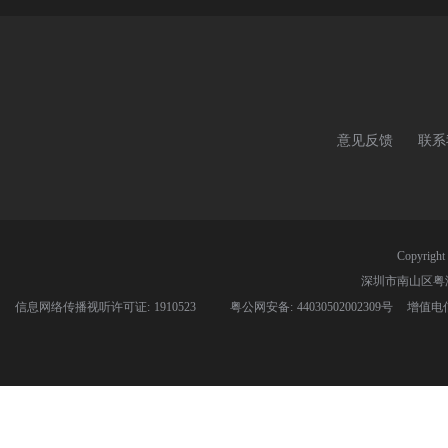
意见反馈
联系
Copyri
深圳市南山区粤
信息网络传播视听许可证: 1910523
粤公网安备: 44030502002309号
增值电信业