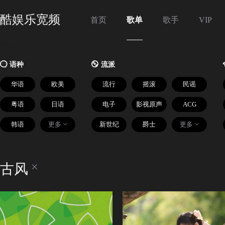
酷娱乐宽频
首页
歌单
歌手
VIP

语种

流派
华语
欧美
流行
摇滚
民谣
粤语
日语
电子
影视原声
ACG
韩语
更多
新世纪
爵士
更多
古风
