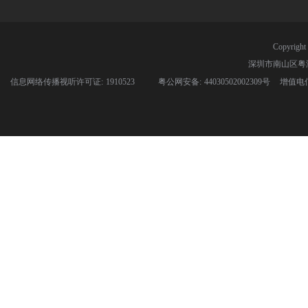
Copyri
深圳市南山区粤
信息网络传播视听许可证: 1910523
粤公网安备: 44030502002309号
增值电信业