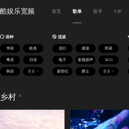
酷娱乐宽频
首页
歌单
歌手
VIP

语种

流派
华语
欧美
流行
摇滚
民谣
粤语
日语
电子
影视原声
ACG
韩语
更多
新世纪
爵士
更多
乡村
